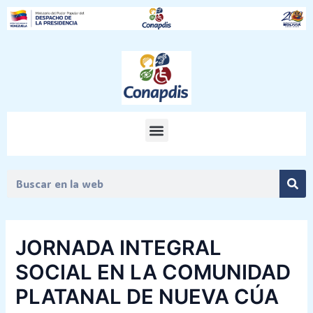
Ir
Post
al
navigation
contenido
Menu
Sea
Search
JORNADA INTEGRAL
SOCIAL EN LA COMUNIDAD
PLATANAL DE NUEVA CÚA