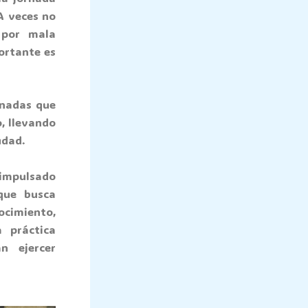
A veces no
 por mala
ortante es
rnadas que
, llevando
udad.
 impulsado
 que busca
ocimiento,
 práctica
n ejercer