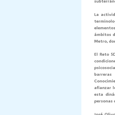
subterrán
La activi
terminolo
elementos
ámbitos d
Metro, don
El Reto 5
condicion
psicosoci
barreras
Conocimi
afianzar 
esta diná
personas c
José Oliv