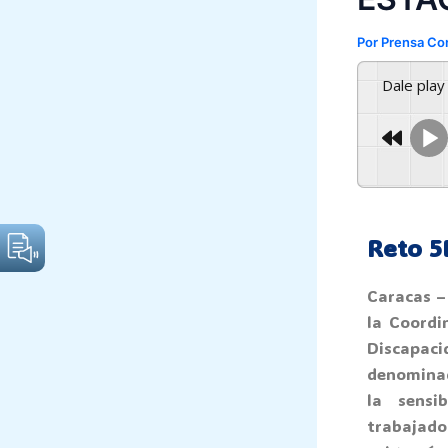
Por
Prensa Co
Dale pla
Reto 5
Caracas –
la Coordi
Discapaci
denominad
la sensi
trabajado