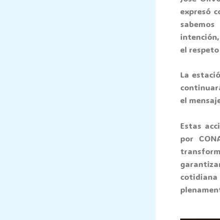
expresó c
sabemos 
intención
el respet
La estaci
continuar
el mensaje
Estas acc
por CONAP
transform
garantiz
cotidia
plenament