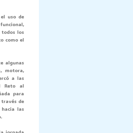
 el uso de
funcional,
 todos los
co como el
te algunas
a, motora,
ercó a las
l Reto al
ñada para
 través de
 hacia las
.
la jornada