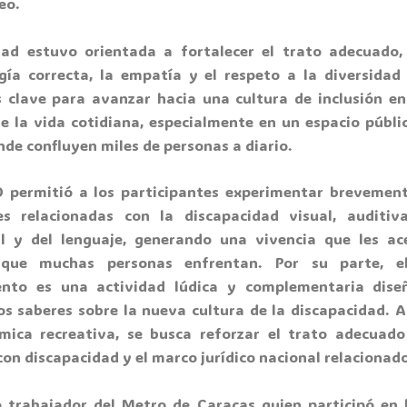
eo.
dad estuvo orientada a fortalecer el trato adecuado,
gía correcta, la empatía y el respeto a la diversidad 
 clave para avanzar hacia una cultura de inclusión en
e la vida cotidiana, especialmente en un espacio públi
de confluyen miles de personas a diario.
D permitió a los participantes experimentar brevemen
es relacionadas con la discapacidad visual, auditiv
al y del lenguaje, generando una vivencia que les ac
 que muchas personas enfrentan. Por su parte, e
ento es una actividad lúdica y complementaria dise
los saberes sobre la nueva cultura de la discapacidad. A
mica recreativa, se busca reforzar el trato adecuado
on discapacidad y el marco jurídico nacional relacionado
o trabajador del Metro de Caracas quien participó en 