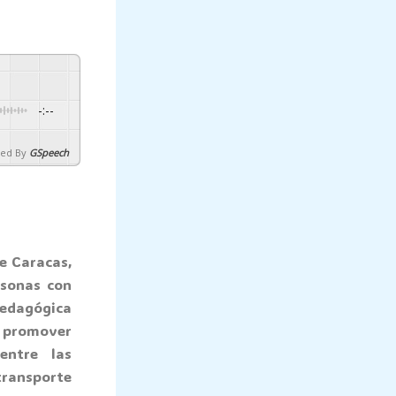
-:--
ed By
GSpeech
e Caracas,
rsonas con
pedagógica
e promover
entre las
transporte