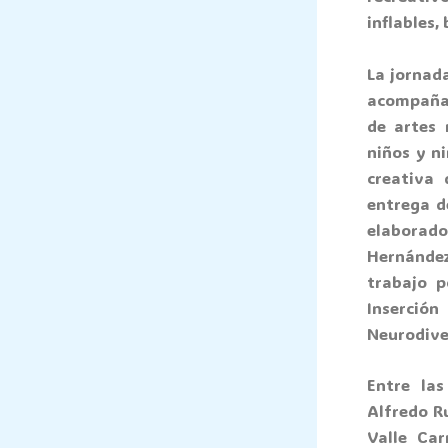
inflables,
La jornada
acompaña
de artes 
niños y n
creativa 
entrega d
elaborad
Hernández
trabajo p
Inserción
Neurodive
Entre las
Alfredo Ru
Valle Car