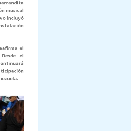
 parrandita
ón musical
ivo incluyó
nstalación
eafirma el
 Desde el
continuará
ticipación
nezuela.