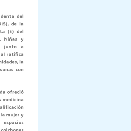
identa del
IS), de la
ta (E) del
, Niñas y
l junto a
l ratifica
idades, la
rsonas con
ada ofreció
s medicina
alificación
 la mujer y
 espacios
 colchones