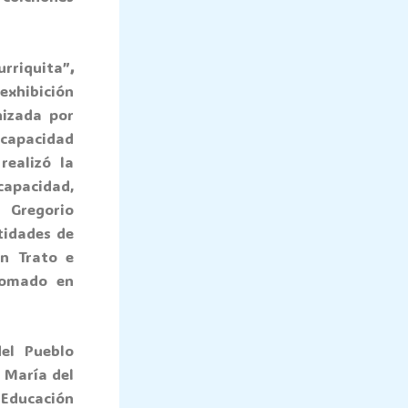
urriquita”
,
 exhibición
nizada por
 capacidad
realizó la
capacidad,
 Gregorio
tidades de
en Trato e
plomado en
del Pueblo
n María del
 Educación