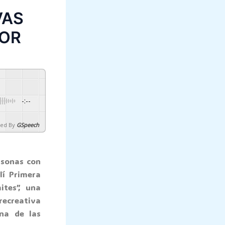
VAS
MOR
-:--
ed By
GSpeech
rsonas con
lí Primera
ites”, una
 recreativa
ena de las