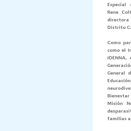
Especial
Rene Col
directora
Distrito C
Como part
como el I
IDENNA, 
Generació
General d
Educación
neurodiv
Bienestar
Misión N
desparasi
familias a