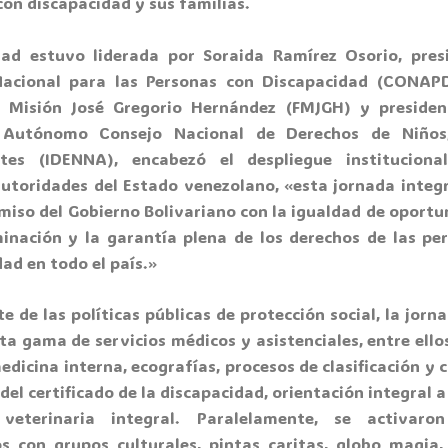
on discapacidad y sus familias.
dad estuvo liderada por Soraida Ramírez Osorio, pres
acional para las Personas con Discapacidad (CONAPD
 Misión José Gregorio Hernández (FMJGH) y presiden
o Autónomo Consejo Nacional de Derechos de Niños
ntes (IDENNA), encabezó el despliegue instituciona
autoridades del Estado venezolano, «esta jornada integra
miso del Gobierno Bolivariano con la igualdad de oportun
minación y la garantía plena de los derechos de las pe
ad en todo el país.»
 de las políticas públicas de protección social, la jorn
ta gama de servicios médicos y asistenciales, entre ello
edicina interna, ecografías, procesos de clasificación y c
del certificado de la discapacidad, orientación integral a
 veterinaria integral. Paralelamente, se activaron
os con grupos culturales, pintas caritas, globo magia,