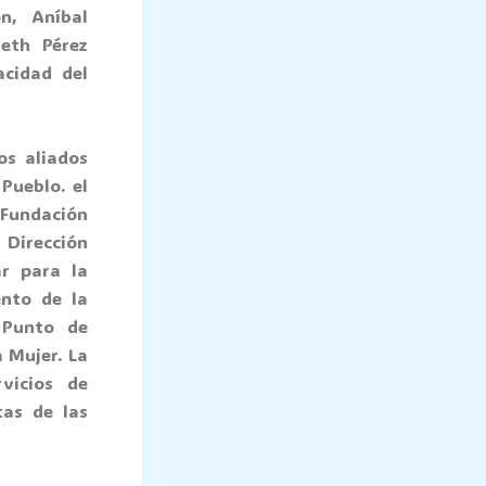
n, Aníbal
eth Pérez
acidad del
os aliados
Pueblo. el
Fundación
 Dirección
ar para la
ento de la
 Punto de
 Mujer. La
vicios de
tas de las