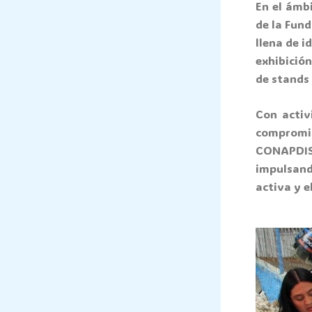
En el ámbi
de la Fun
llena de i
exhibició
de stands
Con activ
compromi
CONAPDIS 
impulsand
activa y e