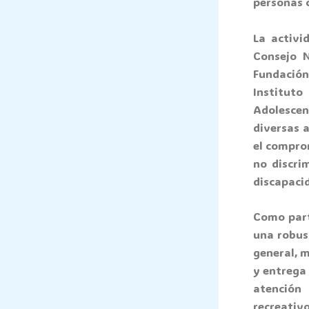
personas c
La activi
Consejo N
Fundación
Institut
Adolesce
diversas 
el compro
no discri
discapacid
Como parte
una robus
general, m
y entrega 
atención
recreativ