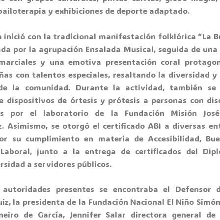
 bailoterapia y exhibiciones de deporte adaptado.
 inició con la tradicional manifestación folklórica
“La B
da por la agrupación
Ensalada Musical
, seguida de una
marciales y una emotiva presentación coral protago
iñas con talentos especiales
, resaltando la diversidad y
de la comunidad. Durante la actividad, también se 
e dispositivos de órtesis y prótesis a personas con dis
os por el laboratorio de la Fundación Misión José
. Asimismo, se otorgó el certificado ABI a diversas en
or su cumplimiento en materia de Accesibilidad, Bu
 Laboral, junto a la entrega de certificados del Di
rsidad a servidores públicos.
 autoridades presentes se encontraba el Defensor 
iz, la presidenta de la Fundación Nacional El Niño Simó
neiro de García, Jennifer Salar directora general de